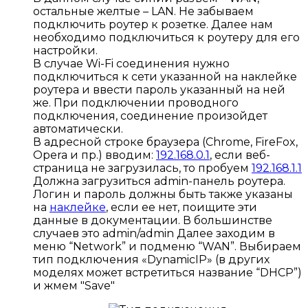
остальные желтые – LAN. Не забываем
подключить роутер к розетке. Далее нам
необходимо подключиться к роутеру для его
настройки.
В случае Wi-Fi соединения нужно
подключиться к сети указанной на наклейке
роутера и ввести пароль указанный на ней
же. При подключении проводного
подключения, соединение произойдет
автоматически.
В адресной строке браузера (Chrome, FireFox,
Opera и пр.) вводим:
192.168.0.1
, если веб-
страница не загрузилась, то пробуем
192.168.1.1
Должна загрузиться admin-панель роутера.
Логин и пароль должны быть также указаны
на
наклейке
, если ее нет, поищите эти
данные в документации. В большинстве
случаев это admin/admin Далее заходим в
меню “Network” и подменю “WAN”. Выбираем
тип подключения «DynamicIP» (в других
моделях может встретиться название “DHCP”)
и жмем "Save"