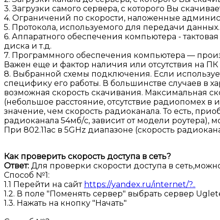
3. Загрузки самого сервера, с которого Вы скачивае
4. Ограничений по скорости, наложенные админис
5. Протокола, используемого для передачи данных.
6. Аппаратного обеспечения компьютера - тактова
диска и т.д.
7. Программного обеспечения компьютера — произ
Важен еще и фактор наличия или отсутствия на ПК 
8. Выбранной схемы подключения. Если используе
специфику его работы. В большинстве случаев в ха
возможная скорость скачивания. Максимальная ско
(небольшое расстояние, отсутствие радиопомех в 
значение, чем скорость радиоканала. То есть, прио
радиоканала 54мб/с, зависит от модели роутера), 
При 802.11ac в 5GHz диапазоне (скорость радиокана
Как проверить скорость доступа в сеть?
Ответ:
Для проверки скорости доступа в сеть,можн
Способ №1:
1.1 Перейти на сайт
https://yandex.ru/internet/?..
1.2. В поле "Поменять сервер" выбрать сервер Uglet
1.3. Нажать на кнопку "Начать"