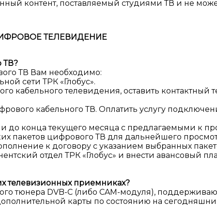
нный контент, поставляемый студиями ТВ и не может
ИФРОВОЕ ТЕЛЕВИДЕНИЕ
 ТВ?
ого ТВ Вам необходимо:
ной сети ТРК «Глобус».
вого кабельного телевидения, оставить контактный 
ифрового кабельного ТВ. Оплатить услугу подключе
 и до конца текущего месяца с предлагаемыми к п
ких пакетов цифрового ТВ для дальнейшего просмот
ополнение к договору с указанием выбранных пакет
нентский отдел ТРК «Глобус» и внести авансовый пла
их телевизионных приемниках?
ого тюнера DVB-C (либо CAM-модуля), поддержива
ополнительной карты по состоянию на сегодняшний 