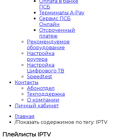
Оплата в банке
ПСБ
Терминалы A-Pay
Сервис ПСБ
Онлайн
Отсроченный
платеж
Рекомендуемое
оборудование
Настройка
роутера
Настройка
Цифрового ТВ
Speedtest
Контакты
Абонотдел
Техподдержка
О компании
Личный кабинет
Главная
/
Показать содержимое по тегу: IPTV
Плейлисты IPTV