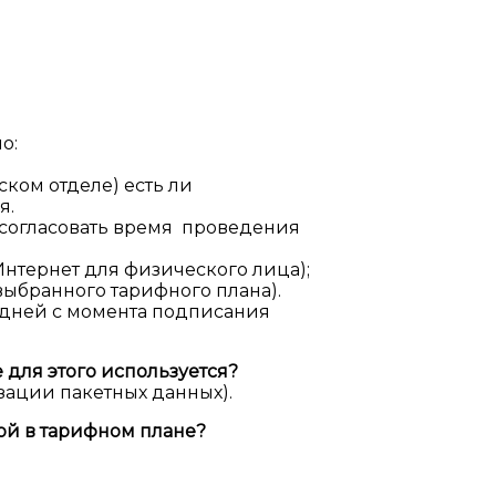
о:
ском отделе) есть ли
я.
, согласовать время проведения
нтернет для физического лица);
выбранного тарифного плана).
х дней с момента подписания
 для этого используется?
зации пакетных данных).
ной в тарифном плане?