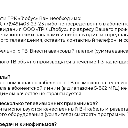
ти ТРК «Глобус» Вам необходимо:
-00, +7(949)403-23-23 либо непосредственно в абонен
евидения ООО «ТРК «Глобус» по адресу Вашего прож
левизионными каналами и выбрать один из предлаг
ьного телевидения, оставить контактный телефон и 
ельного ТВ. Внести авансовый платеж (сумма аванса
ного ТВ обычно производятся в течение 1-3 календ
алы?
еством каналов кабельного ТВ возможно на телеви
ала в абонентской линии (в диапазоне 5-862 МГц) не
имом качестве не гарантируется.
 несколько телевизионных приемников?
та используются качественный ВЧ кабель и разветв
ого оборудования (усилителя) смотреть программы ТВ
ередач и кинофильмов?